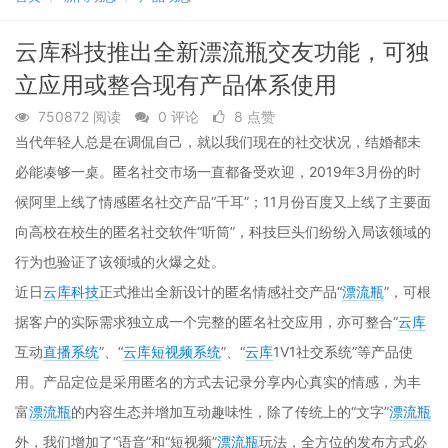
游
加简单
行业的
iOS上
直播
在线
戏，
高效
智能知
课
线预
边玩
经验丰
云库科技推出全新漂流瓶交友功能，可独
识系统
堂，
边看
富的预
审
共享
审专家
立应用或整合现有产品体系使用
讲
来帮您
义，
750872 阅读
0 评论
8 点赞
互动
当代年轻人总是在调侃自己，就以我们现在的社交状况，结婚都未
白板
必能凑够一桌。匿名社交市场一直都备受欢迎，2019年3月份的时
候阿里上线了情感匿名社交产品“千耳”；11月份百度又上线了主要面
向高校在校生的匿名社交软件“听筒”，科技巨头们纷纷入局该领域的
行为也验证了该领域的火爆之处。
近日
云库科技
正式推出全新设计的匿名情感社交产品“
漂流瓶
”，可根
据客户的实际需求独立成一个完整的匿名社交应用，亦可整合“
云库
互动
直播系统
”、“
云库
短视频系统
”、“
云库
1V1社交系统”等产品使
用。产品定位是采用匿名的方式去记录分享内心真实的情感，为丰
富
漂流瓶
的内容生态并增加互动趣味性，除了传统上的“文字”
漂流瓶
外，我们增加了“语音”和“短视频”
漂流瓶
玩法，全方位的发布方式必