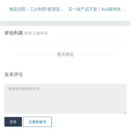
海淀法院：三人利用“新漂流
又一款产品下架！Juul宣布在美
瓶”APP进行敲诈勒索分获刑
停售薄荷味电子烟
评论列表
共有
0
条评论
暂无评论
发表评论
登录
注册新账号