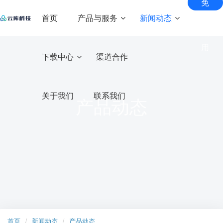
免
费
首页
产品与服务
新闻动态
试
用
匠心智库
下载中心
渠道合作
核心产品
解决方案
增值
商家
互动
服务
服务
常见问题
直播
全场景
社交互
系统
直播
内容
美颜
服务
座驾资源
关于我们
联系我们
动直播
产品动态
产品动态
短视
解决
付费
滤镜
管家
专业的
专属1V1
系统
频系
虚拟形
客户服
礼物资源
方案
电商
解决
知识
SDK
基于用
行业新闻
象及美
务体系
户兴趣
统
实时
技术
直播
方案
付费
打造
满足
颜解决
的短视
头饰资源
自有
内容
音视
创投
畅享音
搭建创
云店
方案
频系统
新闻资讯
直播
交付
视频多
业项目
社交
在线
频
电商
B2C自
带货
与变
人派
和资本
短视
运维
直播
教育
SDK
营电商
打造
实
系统
生态
现需
对，覆
的桥梁
云商
系统
自有
现“线
频
支持
圈
求
培训
专业级
助力客
盖多种
多元
上+线
电商
实时渲
户项目
游戏
场景
SDK
B2B2C
化社
下”的
染，多
稳健发
多商户
系统
二开
直播
直播
交平
知识
维度AI
展
电商系
云知
间互
定制
台
变现
让定制
视觉特
统
动小
系统
开发更
教育
效
服务
支持多
首页
新闻动态
产品动态