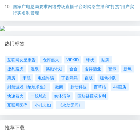
10
国家广电总局要求网络秀场直播平台对网络主播和“打赏”用户实
行实名制管理
热门标签
互联网女皇报告
仓库起火
VIPKID
球状
贴牌
捷豹路虎
温泉
奖励计划
合合
舍得酒业
警示
新氧
票房
宋凯
电信诈骗
丁香妈妈
盗版
猛禽小队
封禁游戏《绝地求生》
微商
趋动科技
百草枯
4K画质
快递着火
一线城市
实体清单
区块链授权专利
互联网医疗
小扎夫妇
《永劫无间》
推荐下载