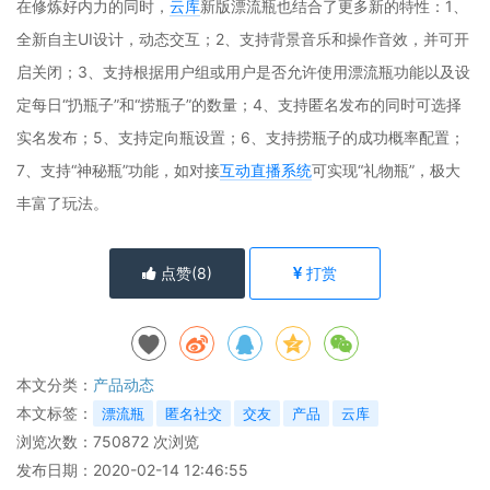
在修炼好内力的同时，
云库
新版漂流瓶也结合了更多新的特性：1、
全新自主UI设计，动态交互；2、支持背景音乐和操作音效，并可开
启关闭；3、支持根据用户组或用户是否允许使用漂流瓶功能以及设
定每日“扔瓶子”和“捞瓶子”的数量；4、支持匿名发布的同时可选择
实名发布；5、支持定向瓶设置；6、支持捞瓶子的成功概率配置；
7、支持“神秘瓶”功能，如对接
互动直播系统
可实现“礼物瓶”，极大
丰富了玩法。
点赞(
8
)
打赏
本文分类：
产品动态
本文标签：
漂流瓶
匿名社交
交友
产品
云库
浏览次数：
750872
次浏览
发布日期：2020-02-14 12:46:55