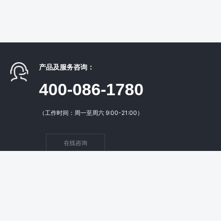
产品及服务咨询：
400-086-1780
（工作时间：周一至周六 9:00-21:00）
在线咨询
核心产品
增值服务
支持与服务
关于我们
互动直播系统
美颜滤镜SDK
用户协议
公司介绍
短视频系统
直播推流SDK
免责申明
联系我们
云商B2B2C系统
短视频SDK
常见问题
合作优势