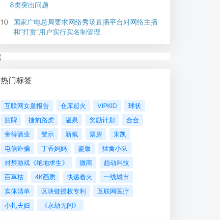
8类突出问题
10
国家广电总局要求网络秀场直播平台对网络主播
和“打赏”用户实行实名制管理
热门标签
互联网女皇报告
仓库起火
VIPKID
球状
贴牌
捷豹路虎
温泉
奖励计划
合合
舍得酒业
警示
新氧
票房
宋凯
电信诈骗
丁香妈妈
盗版
猛禽小队
封禁游戏《绝地求生》
微商
趋动科技
百草枯
4K画质
快递着火
一线城市
实体清单
区块链授权专利
互联网医疗
小扎夫妇
《永劫无间》