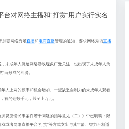
享讲义，互动白板
经验丰富的预审专家
台对网络主播和“打赏”用户实行实名
于加强网络秀场
直播
和
电商直播
管理的通知，要求网络秀场
直播
猛，未成年人沉迷网络游戏现象广受关注，也出现了未成年人为
赏”而形成的纠纷。
成年人上网的频率和机会增加。一些缺乏自制力的未成年人观看
卡，有的达数千元，甚至上万元。
冠肺炎疫情民事案件若干问题的指导意见（二）》中已明确：限
戏或者网络直播平台“打赏”等方式支出与其年龄、智力不相适