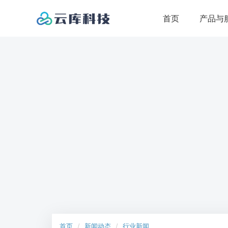
首页
产品与
核心产品
解决方案
互动直播系统
直播解决
全场景社交互动直播系统
短视频系统
电商直播
基于用户兴趣的短视频系统
打造自有直播
云店电商系统
社交直播
B2C自营电商系统
打造自有多元
云商电商系统
游戏直播
B2B2C多商户电商系统
直播间互动小
云知系统
教育直播
首页
新闻动态
行业新闻