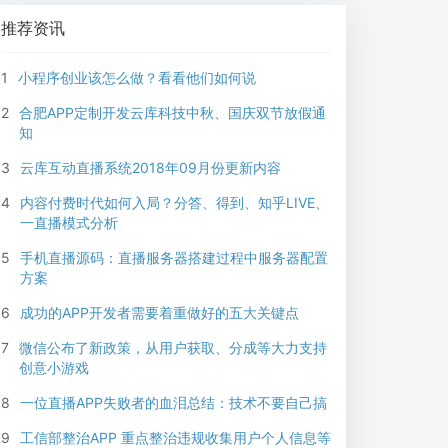
来帮您
推荐资讯
1
小程序创业该怎么做？看看他们如何说
2
合肥APP定制开发云库科技中秋、国庆双节放假通
知
3
云库互动直播系统2018年09月份更新内容
4
内容付费时代如何入局？分答、得到、知乎LIVE、
一直播模式分析
5
手机直播源码：直播服务器搭建过程中服务器配置
方案
6
成功的APP开发者需要着重做好的五大关键点
7
微信公布了新政策，从用户获取、分成等大力支持
创意小游戏
8
一位直播APP失败者的血泪总结：技术不要自己搞
9
工信部整治APP 重点整治违规收集用户个人信息等