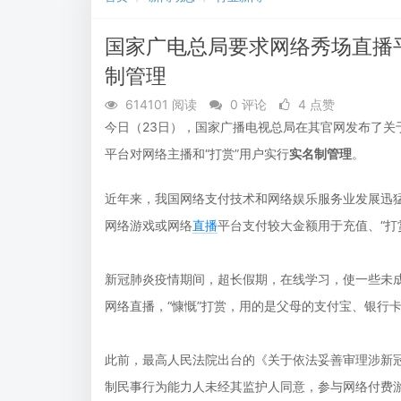
支持多行业的智能知识系统
在线课堂，共
国家广电总局要求网络秀场直播平
制管理
614101 阅读
0 评论
4 点赞
今日（23日），国家广播电视总局在其官网发布了关
平台对网络主播和“打赏”用户实行
实名制管理
。
近年来，我国网络支付技术和网络娱乐服务业发展迅
网络游戏或网络
直播
平台支付较大金额用于充值、“打
新冠肺炎疫情期间，超长假期，在线学习，使一些未
网络直播，“慷慨”打赏，用的是父母的支付宝、银行
此前，最高人民法院出台的《关于依法妥善审理涉新
制民事行为能力人未经其监护人同意，参与网络付费游