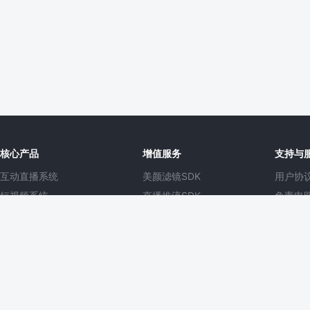
核心产品
增值服务
支持与
互动直播系统
美颜滤镜SDK
用户协
短视频系统
直播推流SDK
免责申
云商B2B2C系统
短视频SDK
常见问
云店B2C系统
上线预审
项目管
知识付费系统
APP定制开发
工单服
1V1音视频系统
在线客服系统
商业授