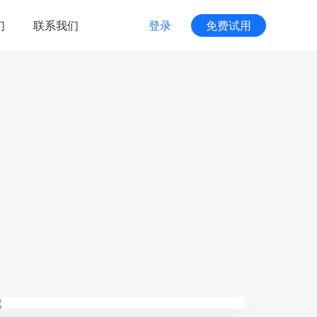
们
联系我们
登录
免费试用
商家服务
服务管家
颜解决方案
专属1V1客户服务体系
技术创投
，覆盖多种场景
搭建创业项目和资本的桥梁
运维支持
度AI视觉特效
助力客户项目稳健发展
高效