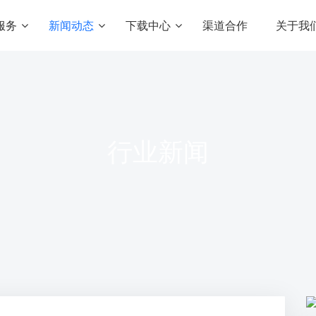
服务
新闻动态
下载中心
渠道合作
关于我
匠心智库
座驾资源
增值服务
常见问题
礼物资源
美颜滤镜SDK
方案
内容付费解决方案
专业的虚拟形象及美
产品动态
头饰资源
行业新闻
知识付费
实时音视频SDK
行业新闻
带货生态圈
满足内容交付与变现需求
畅享音视频多人派对
新闻资讯
在线教育培训
短视频SDK
化社交平台
实现“线上+线下”的知识变现
专业级实时渲染，多维
二开定制服务
游戏，边玩边看
让定制开发更加简单
iOS上线预审