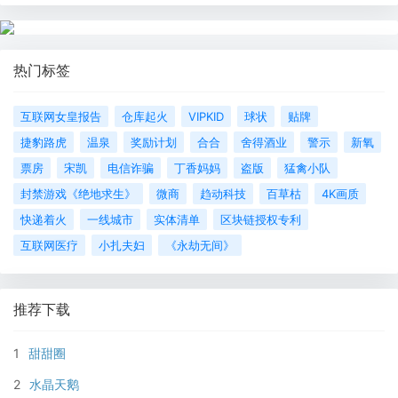
热门标签
互联网女皇报告
仓库起火
VIPKID
球状
贴牌
捷豹路虎
温泉
奖励计划
合合
舍得酒业
警示
新氧
票房
宋凯
电信诈骗
丁香妈妈
盗版
猛禽小队
封禁游戏《绝地求生》
微商
趋动科技
百草枯
4K画质
快递着火
一线城市
实体清单
区块链授权专利
互联网医疗
小扎夫妇
《永劫无间》
推荐下载
1
甜甜圈
2
水晶天鹅