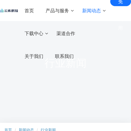
免
费
首页
产品与服务
新闻动态
试
用
匠心智库
下载中心
渠道合作
核心产品
解决方案
增值
商家
互动
服务
服务
常见问题
直播
全场景
社交互
系统
直播
内容
美颜
服务
座驾资源
关于我们
联系我们
动直播
产品动态
行业新闻
短视
解决
付费
滤镜
管家
专业的
专属1V1
系统
频系
虚拟形
客户服
礼物资源
方案
电商
解决
知识
SDK
基于用
行业新闻
象及美
务体系
户兴趣
统
实时
技术
直播
方案
付费
打造
满足
颜解决
的短视
头饰资源
自有
内容
音视
创投
畅享音
搭建创
云店
方案
频系统
新闻资讯
直播
交付
视频多
业项目
社交
在线
频
电商
B2C自
带货
与变
人派
和资本
短视
运维
直播
教育
SDK
营电商
打造
实
系统
生态
现需
对，覆
的桥梁
云商
系统
自有
现“线
频
支持
圈
求
培训
专业级
助力客
盖多种
多元
上+线
电商
实时渲
户项目
游戏
场景
SDK
B2B2C
化社
下”的
染，多
稳健发
多商户
系统
二开
直播
直播
交平
知识
维度AI
展
电商系
云知
间互
定制
台
变现
让定制
视觉特
统
动小
系统
开发更
教育
效
服务
支持多
首页
新闻动态
行业新闻