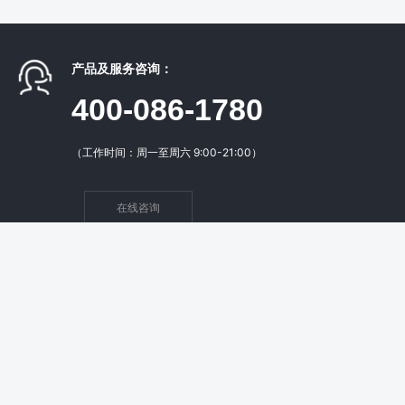
产品及服务咨询：
400-086-1780
（工作时间：周一至周六 9:00-21:00）
在线咨询
核心产品
增值服务
支持与服务
关于我们
互动直播系统
美颜滤镜SDK
用户协议
公司介绍
短视频系统
直播推流SDK
免责申明
联系我们
云商B2B2C系统
短视频SDK
常见问题
合作优势
云店B2C系统
上线预审
项目管理
人才招聘
知识付费系统
APP定制开发
工单服务
最新动态