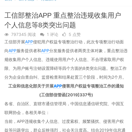
游
加简单
行业的
iOS上
直播
在线
戏，
高效
智能知
课
线预
边玩
经验丰
工信部整治APP 重点整治违规收集用户
识系统
堂，
边看
富的预
审
共享
审专家
个人信息等8类突出问题
讲
来帮您
义，
797345 阅读
1 评论
5 点赞
互动
工信部开展
APP
侵犯用户权益专项整治行动，此次专项整治行动面
白板
向
APP
服务提供者和
APP
分发服务提供者两类主体对象，重点整治违
规收集用户个人信息、违规使用用户个人信息、不合理索取用户权
限、为用户账号注销设置障碍等四个方面的8类突出问题。整治工作
分为企业自查自纠、监督检查和结果处置三个阶段，时间为2个月。
工业和信息化部关于开展
APP
侵害用户权益专项整治工作的通知
(工信部信管函[2019]337号)
各省、自治区、直辖市通信管理局，中国信息通信研究院、中国互
联网协会，各相关单位：
当前，APP违规收集个人信息、过度索权、频繁骚扰、侵害用户权
益等问题突出，群众反映强烈，社会关注度高。结合2019年信息通