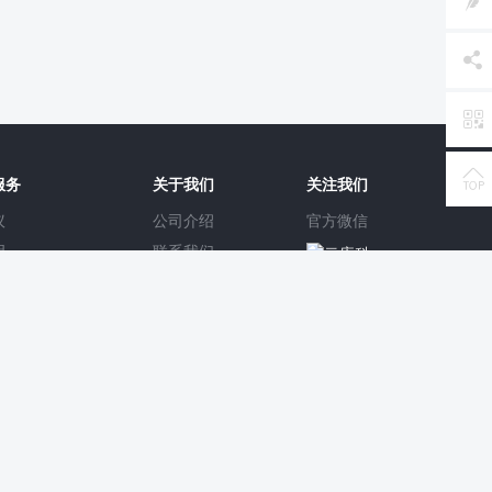
关注我们
服务
关于我们
议
公司介绍
官方微信
明
联系我们
题
合作优势
理
人才招聘
官方微博
务
最新动态
权查询
网站地图
 UDID获取
爱宠营
Extool云工具
小火箭加速安卓