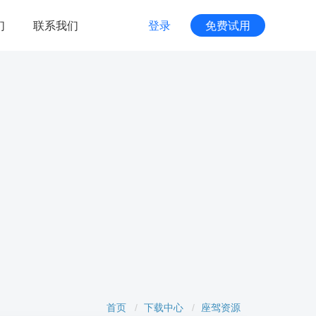
们
联系我们
登录
免费试用
商家服务
服务管家
颜解决方案
专属1V1客户服务体系
技术创投
，覆盖多种场景
搭建创业项目和资本的桥梁
运维支持
度AI视觉特效
助力客户项目稳健发展
高效
首页
下载中心
座驾资源