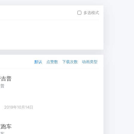
来帮您
多选模式
默认
点赞数
下载次数
动画类型
野吉普
吉普
2019年10月14日
蓝跑车
跑车