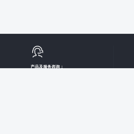
产品及服务咨询：
400-086-1780
（工作时间：周一至周六 9:00-21:00）
在线咨询
云库科技
直播系统
购买友情链接
阿里云
腾讯