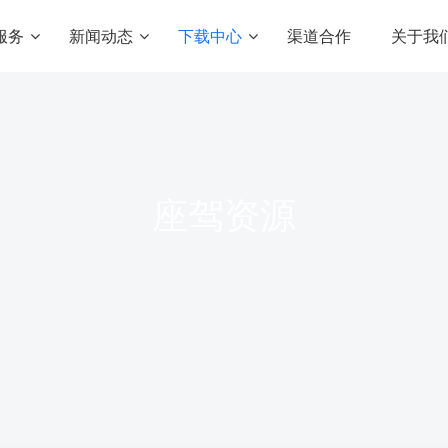
服务
新闻动态
下载中心
渠道合作
关于我
匠心智库
座驾资源
增值服务
常见问题
礼物资源
美颜滤镜SDK
方案
内容付费解决方案
专业的虚拟形象及美
产品动态
头饰资源
座驾资源
知识付费
实时音视频SDK
行业新闻
带货生态圈
满足内容交付与变现需求
畅享音视频多人派对
新闻资讯
在线教育培训
短视频SDK
化社交平台
实现“线上+线下”的知识变现
专业级实时渲染，多维
二开定制服务
游戏，边玩边看
让定制开发更加简单
iOS上线预审