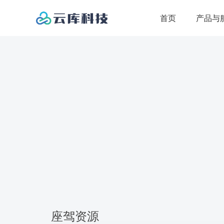
首页
产品与
核心产品
解决方案
互动直播系统
直播解决
全场景社交互动直播系统
短视频系统
电商直播
基于用户兴趣的短视频系统
打造自有直播
云店电商系统
社交直播
B2C自营电商系统
打造自有多元
云商电商系统
游戏直播
B2B2C多商户电商系统
直播间互动小
座驾资源
云知系统
教育直播