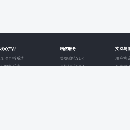
核心产品
增值服务
支持与
互动直播系统
美颜滤镜SDK
用户协
短视频系统
直播推流SDK
免责申
云商B2B2C系统
短视频SDK
常见问
云店B2C系统
上线预审
项目管
知识付费系统
APP定制开发
工单服
1V1音视频系统
在线客服系统
商业授
云
七牛云
APP开发定制
开源直播源码
短视频+直播系统
iOS