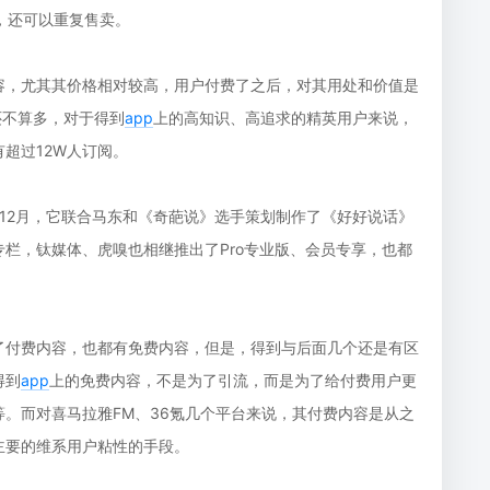
，还可以重复售卖。
容，尤其其价格相对较高，用户付费了之后，对其用处和价值是
还不算多，对于得到
app
上的高知识、高追求的精英用户来说，
超过12W人订阅。
年12月，它联合马东和《奇葩说》选手策划制作了《好好说话》
专栏，钛媒体、虎嗅也相继推出了Pro专业版、会员专享，也都
了付费内容，也都有免费内容，但是，得到与后面几个还是有区
得到
app
上的免费内容，不是为了引流，而是为了给付费用户更
。而对喜马拉雅FM、36氪几个平台来说，其付费内容是从之
主要的维系用户粘性的手段。