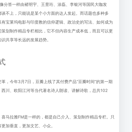
不是像分答一样由褚明宇、王昱珩、涂磊、李银河等国民大咖发
都谈不上，只能说是某个小方面的达人发起。而话题也多种多
以有宝莱坞电影与印度教的信仰逻辑、政治史的写法、如何成为
门策划制作精品专栏相比，它不但内容生产成本低，而且可以更
知识共享等长远的发展趋势。
式
革，今年3月7日，豆瓣上线了其付费产品“豆瓣时间”的第一期
西川、欧阳江河等当代著名诗人朗读、讲解诗歌，总共102
、喜马拉雅FM是一样的，都是自己介入、策划制作精品专栏。只
容更加垂直，更加文艺、小众。