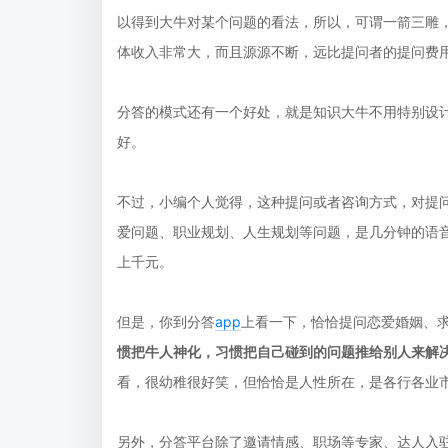
以得到大牛对某个问题的看法，所以，可谓一箭三雕
体收入非常大，而且源源不断，远比提问者的提问费
分答的模式还有一个好处，就是知识大牛不用特别设
好。
不过，小编个人觉得，这种提问或者咨询方式，对提
爱问题、职业规划、人生规划等问题，是几分钟的语
上千元。
但是，你到分答
app
上看一下，恰恰提问恋爱婚姻、
惯把牛人神化，习惯把自己碰到的问题推给别人来解
看，很幼稚很好笑，但恰恰是人性所在，是各行各业
另外，分答平台除了邀请情感、职场等专家、达人入