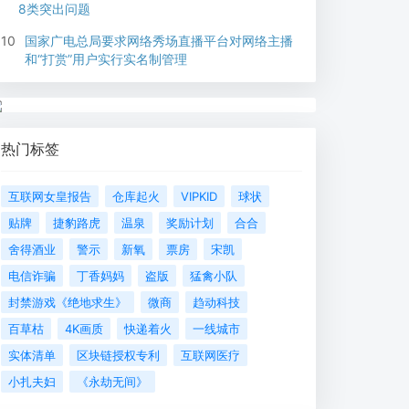
8类突出问题
10
国家广电总局要求网络秀场直播平台对网络主播
和“打赏”用户实行实名制管理
热门标签
互联网女皇报告
仓库起火
VIPKID
球状
贴牌
捷豹路虎
温泉
奖励计划
合合
舍得酒业
警示
新氧
票房
宋凯
电信诈骗
丁香妈妈
盗版
猛禽小队
封禁游戏《绝地求生》
微商
趋动科技
百草枯
4K画质
快递着火
一线城市
实体清单
区块链授权专利
互联网医疗
小扎夫妇
《永劫无间》