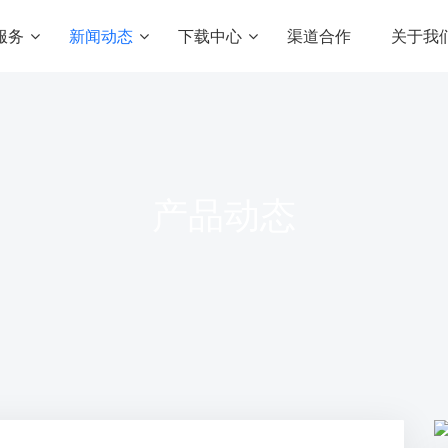
服务
新闻动态
下载中心
渠道合作
关于我
匠心智库
座驾资源
增值服务
常见问题
礼物资源
美颜滤镜SDK
方案
内容付费解决方案
专业的虚拟形象及美
产品动态
头饰资源
产品动态
知识付费
实时音视频SDK
行业新闻
带货生态圈
满足内容交付与变现需求
畅享音视频多人派对
新闻资讯
在线教育培训
短视频SDK
化社交平台
实现“线上+线下”的知识变现
专业级实时渲染，多维
二开定制服务
游戏，边玩边看
让定制开发更加简单
iOS上线预审