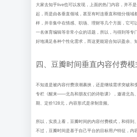
大家去知乎live也可以发现，上面的热门内容，并
起，而是由各垂直领域，甚至有时连垂直和细分领域
样，并非集中在情感、职场、理财等几个方面，它可
一名体育编辑等非常小众的话题，所以，与得到等专
好地满足各种个性化需求，而这更能迎合知识盈余、
四、豆瓣时间垂直内容付费模
不知道是被内容付费浪潮裹挟，还是继续需求突破和变
专栏《醒来——北岛和朋友们的诗歌课》，邀请北岛、
期、定价128元，内容形式是录制音频。
所以，实质上看，豆瓣时间的内容付费模式，和得到
不过，豆瓣时间是基于自己平台的目标用户特征，内