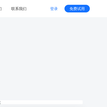
们
联系我们
登录
免费试用
商家服务
服务管家
颜解决方案
专属1V1客户服务体系
技术创投
，覆盖多种场景
搭建创业项目和资本的桥梁
运维支持
度AI视觉特效
助力客户项目稳健发展
高效