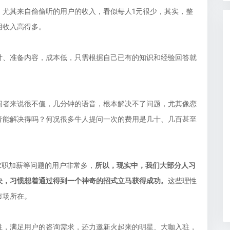
，尤其来自偷偷听的用户的收入，看似每人1元很少，其实，整
用收入高得多。
计、准备内容，成本低，只需根据自己已有的知识和经验回答就
问者来说很不值，几分钟的语音，根本解决不了问题，尤其像恋
音能解决得吗？何况很多牛人提问一次的费用是几十、几百甚至
求职加薪等问题的用户非常多，
所以，现实中，我们大部分人习
决，习惯想着通过得到一个神奇的招式立马获得成功。
这些理性
市场所在。
驻，满足用户的咨询需求，还力邀新火起来的明星、大咖入驻，