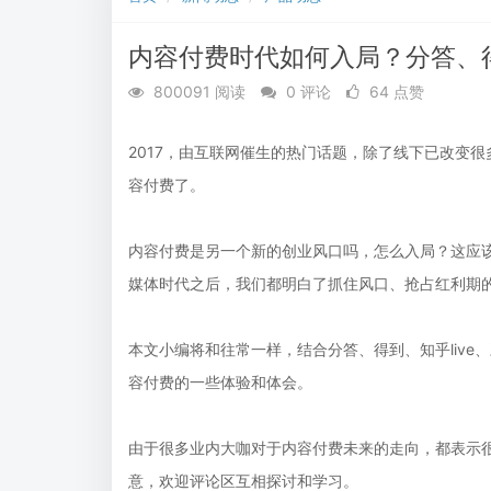
支持多行业的智能知识系统
在线课堂，共
内容付费时代如何入局？分答、得
800091 阅读
0 评论
64 点赞
2017，由互联网催生的热门话题，除了线下已改变
容付费了。
内容付费是另一个新的创业风口吗，怎么入局？这应
媒体时代之后，我们都明白了抓住风口、抢占红利期
本文小编将和往常一样，结合分答、得到、知乎liv
容付费的一些体验和体会。
由于很多业内大咖对于内容付费未来的走向，都表示
意，欢迎评论区互相探讨和学习。