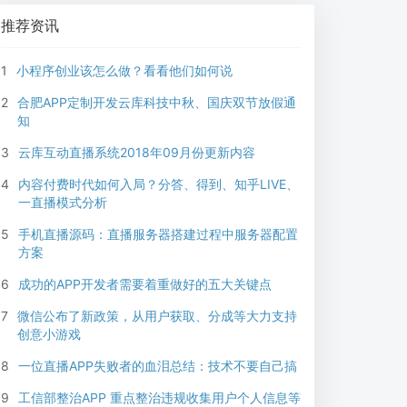
来帮您
推荐资讯
1
小程序创业该怎么做？看看他们如何说
2
合肥APP定制开发云库科技中秋、国庆双节放假通
知
3
云库互动直播系统2018年09月份更新内容
4
内容付费时代如何入局？分答、得到、知乎LIVE、
一直播模式分析
5
手机直播源码：直播服务器搭建过程中服务器配置
方案
6
成功的APP开发者需要着重做好的五大关键点
7
微信公布了新政策，从用户获取、分成等大力支持
创意小游戏
8
一位直播APP失败者的血泪总结：技术不要自己搞
9
工信部整治APP 重点整治违规收集用户个人信息等