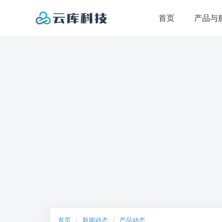
首页
产品与
核心产品
解决方案
互动直播系统
直播解决
全场景社交互动直播系统
短视频系统
电商直播
基于用户兴趣的短视频系统
打造自有直播
云店电商系统
社交直播
B2C自营电商系统
打造自有多元
云商电商系统
游戏直播
B2B2C多商户电商系统
直播间互动小
云知系统
教育直播
首页
新闻动态
产品动态