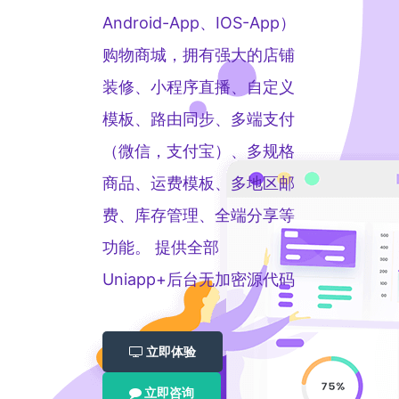
游
加简单
行业的
iOS上
直播
在线
Android-App、IOS-App）
戏，
高效
智能知
课
线预
边玩
经验丰
识系统
堂，
购物商城，拥有强大的店铺
边看
富的预
审
共享
审专家
讲
装修、小程序直播、自定义
来帮您
义，
互动
模板、路由同步、多端支付
白板
（微信，支付宝）、多规格
商品、运费模板、多地区邮
费、库存管理、全端分享等
功能。 提供全部
Uniapp+后台无加密源代码
立即体验
立即咨询