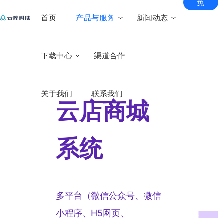
免
费
首页
产品与服务
新闻动态
试
用
匠心智库
下载中心
渠道合作
核心产品
解决方案
增值
商家
互动
服务
服务
常见问题
直播
全场景
社交互
系统
直播
内容
美颜
服务
座驾资源
关于我们
联系我们
动直播
产品动态
短视
解决
付费
滤镜
管家
云店商城
专业的
专属1V1
系统
频系
虚拟形
客户服
礼物资源
方案
电商
解决
知识
SDK
基于用
行业新闻
象及美
务体系
户兴趣
统
实时
技术
直播
方案
付费
打造
满足
颜解决
的短视
头饰资源
自有
内容
音视
创投
畅享音
搭建创
云店
方案
频系统
系统
新闻资讯
直播
交付
视频多
业项目
社交
在线
频
电商
B2C自
带货
与变
人派
和资本
短视
运维
直播
教育
SDK
营电商
打造
实
系统
生态
现需
对，覆
的桥梁
云商
系统
自有
现“线
频
支持
圈
求
培训
专业级
助力客
盖多种
多元
上+线
电商
实时渲
户项目
游戏
场景
SDK
B2B2C
化社
下”的
染，多
稳健发
多商户
系统
二开
直播
多平台（微信公众号、微信
直播
交平
知识
维度AI
展
电商系
云知
间互
定制
台
变现
让定制
视觉特
统
小程序、H5网页、
动小
系统
开发更
教育
效
服务
支持多