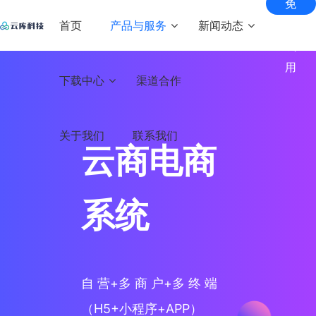
免
费
首页
产品与服务
新闻动态
试
用
匠心智库
下载中心
渠道合作
核心产品
解决方案
增值
商家
互动
服务
服务
常见问题
直播
全场景
社交互
系统
直播
内容
美颜
服务
座驾资源
关于我们
联系我们
动直播
产品动态
短视
解决
付费
滤镜
管家
云商电商
专业的
专属1V1
系统
频系
虚拟形
客户服
礼物资源
方案
电商
解决
知识
SDK
基于用
行业新闻
象及美
务体系
户兴趣
统
实时
技术
直播
方案
付费
打造
满足
颜解决
的短视
头饰资源
自有
内容
音视
创投
畅享音
搭建创
云店
方案
频系统
系统
新闻资讯
直播
交付
视频多
业项目
社交
在线
频
电商
B2C自
带货
与变
人派
和资本
短视
运维
直播
教育
SDK
营电商
打造
实
系统
生态
现需
对，覆
的桥梁
云商
系统
自有
现“线
频
支持
圈
求
培训
专业级
助力客
盖多种
多元
上+线
电商
实时渲
户项目
游戏
场景
SDK
B2B2C
化社
下”的
染，多
稳健发
多商户
系统
二开
直播
自 营+多 商 户+多 终 端
直播
交平
知识
维度AI
展
电商系
云知
间互
定制
台
变现
让定制
视觉特
统
（H5+小程序+APP）
动小
系统
开发更
教育
效
服务
支持多