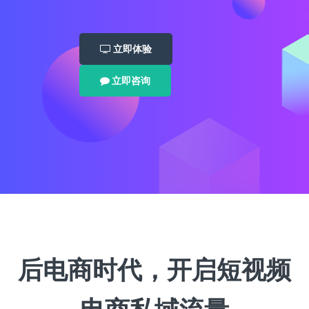
游
加简单
行业的
iOS上
直播
在线
戏，
高效
智能知
课
线预
边玩
经验丰
识系统
堂，
边看
富的预
审
立即体验
共享
审专家
讲
来帮您
义，
立即咨询
互动
白板
后电商时代，开启短视频